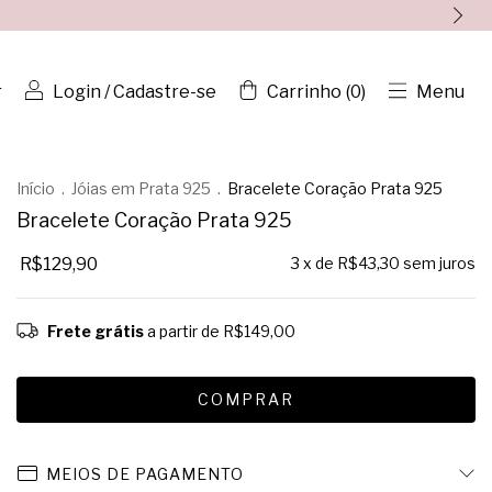
r
Login
/
Cadastre-se
Carrinho
(
0
)
Menu
Início
.
Jóias em Prata 925
.
Bracelete Coração Prata 925
Bracelete Coração Prata 925
R$129,90
3
x de
R$43,30
sem juros
Frete grátis
a partir de
R$149,00
MEIOS DE PAGAMENTO