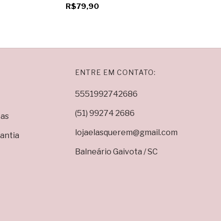
R$79,90
ENTRE EM CONTATO:
5551992742686
(51) 99274 2686
ças
lojaelasquerem@gmail.com
antia
Balneário Gaivota / SC