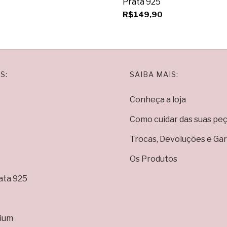
Prata 925
R$149,90
S:
SAIBA MAIS:
Conheça a loja
Como cuidar das suas pe
Trocas, Devoluções e Gar
Os Produtos
ata 925
ium